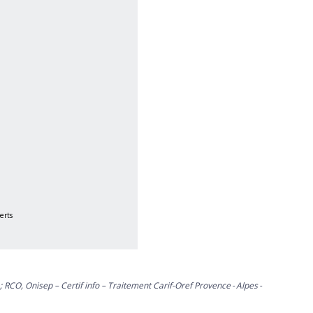
erts
; RCO, Onisep – Certif info – Traitement Carif-Oref Provence - Alpes -