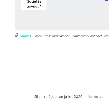
"Sociétés
privées"
Sources :
Insee – Base tous salariés – Traitement Carif-Oref Prove
Site mis à jour en juillet 2026
Plan du site
Projet financé avec le concours de l'Unio
avec le Fonds social européen