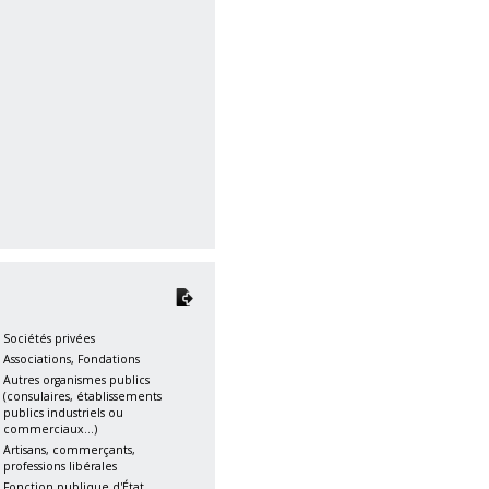
Sociétés privées
Associations, Fondations
Autres organismes publics
(consulaires, établissements
publics industriels ou
commerciaux...)
Artisans, commerçants,
professions libérales
Fonction publique d'État